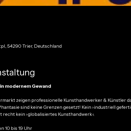
l., 54290 Trier, Deutschland
nstaltung
k in modernem Gewand
rmarkt zeigen professionelle Kunsthandwerker & Künstler d
hantasie sind keine Grenzen gesetzt! Kein › industriell gefert
 recht kein › globalisiertes Kunsthandwerk ‹.
on 10 bis 19 Uhr