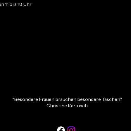
n 11 b is 18 Uhr
https://www.promusis.de/trier-2026/
"Besondere Frauen brauchen besondere Taschen."
Christine Kartusch